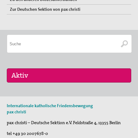
Zur Deutschen Sektion von pax christi
16. Sep 2026
Internationale katholische Friedensbewegung
„Menschen der Gewaltfreiheit – erinnert in Ze…
pax christi
17. Sep 2026
pax christi – Deutsche Sektion e.V.
Feldstraße 4
,
13355
Berlin
Roter Faden Frieden-Generationsübergreifende …
tel
+49 30 2007678-0