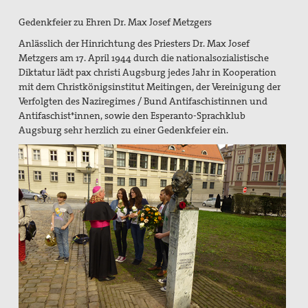
Aktivitäten/ Kampagnen/ Schwerpunkte
Gedenkfeier zu Ehren Dr. Max Josef Metzgers
Aktion Aufschrei
Anlässlich der Hinrichtung des Priesters Dr. Max Josef
Metzgers am 17. April 1944 durch die nationalsozialistische
Den Staat Palästina anerkennen!
Diktatur lädt pax christi Augsburg jedes Jahr in Kooperation
mit dem Christkönigsinstitut Meitingen, der Vereinigung der
Christlich-muslimischer Dialog
Verfolgten des Naziregimes / Bund Antifaschistinnen und
Antifaschist*innen, sowie den Esperanto-Sprachklub
Begleitung bei Gewissensfragen zum neuen Wehrdienst,
Augsburg sehr herzlich zu einer Gedenkfeier ein.
KDV Beratung
friedens räume
Leitungsteam
Ehrenamtliche
Pädagogisches Konzept
Publikationen
Blickpunkt