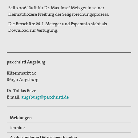
Seit 2006 läuft für Dr. Max Josef Metzger in seiner
Vernetzung
Heimatdiözese Freiburg der Seligsprechungsprozess.
Die Broschüre M. J. Metzger und Esperanto steht als
Mitglied werden
Download zur Verfügung
.
Spenden
Gewissensberatung zu Fragen im Kontext des neuen
Wehrdienstes, KDV-Beratung
pax christi Augsburg
Suche
Kitzenmarkt 20
86150
Augsburg
Dr. Tobias Bevc
E-mail:
augsburg@paxchristi.de
Meldungen
Termine
Zu den anderen Diözesanverbänden