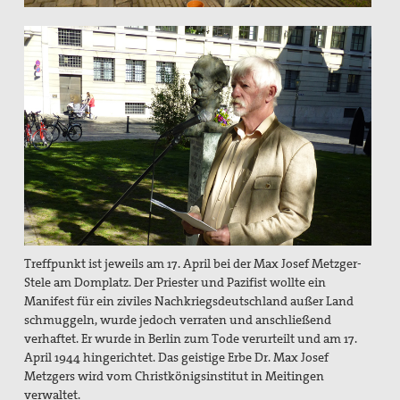
Erklärungen
Lobbyarbeit
Spiritualität
Quartalgottesdienst mit pax christi
Ulrichsfriedensgottesdienst
Friedensgebete
Max Josef Metzger-Gedenken
Treffpunkt ist jeweils am 17. April bei der Max Josef Metzger-
Stele am Domplatz. Der Priester und Pazifist wollte ein
Texte und Gebete
Manifest für ein ziviles Nachkriegsdeutschland außer Land
schmuggeln, wurde jedoch verraten und anschließend
Presse
verhaftet. Er wurde in Berlin zum Tode verurteilt und am 17.
April 1944 hingerichtet. Das geistige Erbe Dr. Max Josef
Presseberichte
Metzgers wird vom Christkönigsinstitut in Meitingen
verwaltet.
Pressemitteilungen