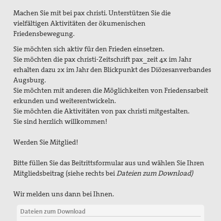
Aktivitäten/ Kampagnen/ Schwerpunkte
Machen Sie mit bei pax christi. Unterstützen Sie die
vielfältigen Aktivitäten der ökumenischen
Aktion Aufschrei
Friedensbewegung.
Den Staat Palästina anerkennen!
Sie möchten sich aktiv für den Frieden einsetzen.
Sie möchten die pax christi-Zeitschrift pax_zeit 4x im Jahr
Christlich-muslimischer Dialog
erhalten dazu 2x im Jahr den Blickpunkt des Diözesanverbandes
Augsburg.
Begleitung bei Gewissensfragen zum neuen Wehrdienst,
Sie möchten mit anderen die Möglichkeiten von Friedensarbeit
KDV Beratung
erkunden und weiterentwickeln.
Sie möchten die Aktivitäten von pax christi mitgestalten.
friedens räume
Sie sind herzlich willkommen!
Leitungsteam
Werden Sie Mitglied!
Ehrenamtliche
Bitte füllen Sie das Beitrittsformular aus und wählen Sie Ihren
Mitgliedsbeitrag (siehe rechts bei
Dateien zum Download)
Pädagogisches Konzept
Wir melden uns dann bei Ihnen.
Publikationen
Dateien zum Download
Blickpunkt