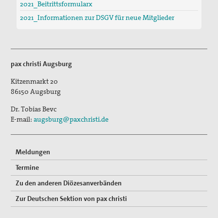
2021_Beitrittsformularx
2021_Informationen zur DSGV für neue Mitglieder
Erklärungen
Lobbyarbeit
Spiritualität
pax christi Augsburg
Quartalgottesdienst mit pax christi
Kitzenmarkt 20
86150
Augsburg
Ulrichsfriedensgottesdienst
Dr. Tobias Bevc
Friedensgebete
E-mail:
augsburg@paxchristi.de
Max Josef Metzger-Gedenken
Meldungen
Texte und Gebete
Termine
Presse
Zu den anderen Diözesanverbänden
Presseberichte
Zur Deutschen Sektion von pax christi
Pressemitteilungen