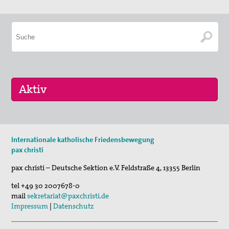
Vernetzung
Mitglied werden
Spenden
Gewissensberatung zu Fragen im Kontext des neuen
Wehrdienstes, KDV-Beratung
Suche
16. Sep 2026
Internationale katholische Friedensbewegung
„Menschen der Gewaltfreiheit – erinnert in Ze…
pax christi
17. Sep 2026
pax christi – Deutsche Sektion e.V.
Feldstraße 4
,
13355
Berlin
Roter Faden Frieden-Generationsübergreifende …
tel
+49 30 2007678-0
mail
sekretariat@paxchristi.de
Impressum
|
Datenschutz