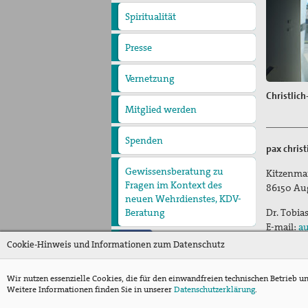
Spiritualität
Quartalgottesdienst mit
pax christi
Ulrichsfriedensgottesdienst
Friedensgebete
Max Josef Metzger-
Presse
Presseberichte
Pressemitteilungen
Gedenken
Texte und Gebete
Vernetzung
Christlic
Mitglied werden
Spenden
pax chris
Gewissensberatung zu
Kitzenma
Fragen im Kontext des
86150
Au
neuen Wehrdienstes, KDV-
Dr. Tobia
Beratung
E-mail:
au
Cookie-Hinweis und Informationen zum Datenschutz
Wir nutzen essenzielle Cookies, die für den einwandfreien technischen Betrieb u
Weitere Informationen finden Sie in unserer
Datenschutzerklärung
.