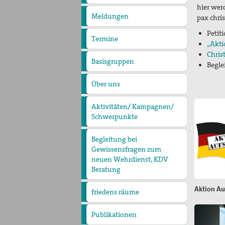
pax
hier wer
christi
Meldungen
pax chri
Petit
Termine
„Akti
Chris
Basisgruppen
Begle
Über uns
Präambel
Kurzvorstellung
Vorstand
Geschäftsstelle
Kontakt
Aktivitäten/ Kampagnen/
Schwerpunkte
Aktion Aufschrei
Den Staat Palästina
anerkennen!
Christlich-muslimischer
Begleitung bei
Dialog
Gewissensfragen zum
neuen Wehrdienst, KDV
Beratung
Aktion Au
friedens räume
Leitungsteam
Ehrenamtliche
Pädagogisches Konzept
Publikationen
Blickpunkt
Erklärungen
Lobbyarbeit