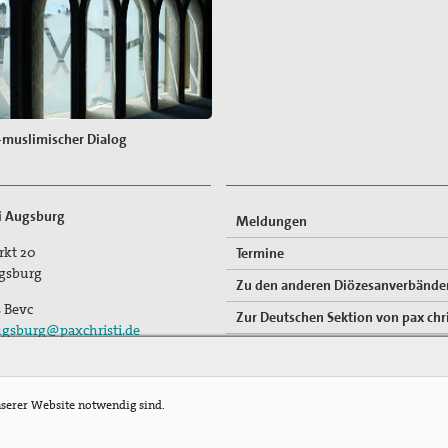
h-muslimischer Dialog
ti Augsburg
Meldungen
rkt 20
Termine
gsburg
Zu den anderen Diözesanverbände
s Bevc
Zur Deutschen Sektion von pax chri
gsburg@paxchristi.de
nserer Website notwendig sind.