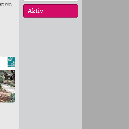
eit von
16. Sep 2026
„Menschen der
Gewaltfreiheit –
erinnert in Ze…
17. Sep 2026
Roter Faden Frieden-
Generationsübergreifende
…