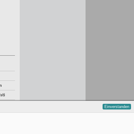
n
sti
Einverstanden