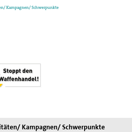
ten/ Kampagnen/ Schwerpunkte
egung in der
ktion und arbeitet in
ischen Konzils.
lied des weltweiten
de des II. Weltkrieges,
en
hnung die Hand
vitäten/ Kampagnen/ Schwerpunkte