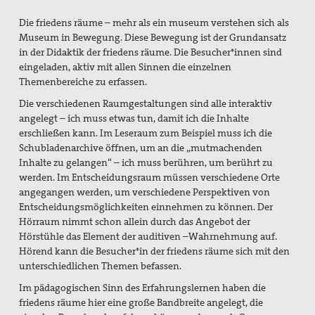
Aktivitäten/ Kampagnen/ Schwerpunkte
Die friedens räume – mehr als ein museum verstehen sich als
Museum in Bewegung. Diese Bewegung ist der Grundansatz
Aktion Aufschrei
in der Didaktik der friedens räume. Die Besucher*innen sind
eingeladen, aktiv mit allen Sinnen die einzelnen
Den Staat Palästina anerkennen!
Themenbereiche zu erfassen.
Christlich-muslimischer Dialog
Die verschiedenen Raumgestaltungen sind alle interaktiv
angelegt – ich muss etwas tun, damit ich die Inhalte
Begleitung bei Gewissensfragen zum neuen Wehrdienst,
erschließen kann. Im Leseraum zum Beispiel muss ich die
KDV Beratung
Schubladenarchive öffnen, um an die „mutmachenden
Inhalte zu gelangen“ – ich muss berühren, um berührt zu
friedens räume
werden. Im Entscheidungsraum müssen verschiedene Orte
angegangen werden, um verschiedene Perspektiven von
Leitungsteam
Entscheidungsmöglichkeiten einnehmen zu können. Der
Hörraum nimmt schon allein durch das Angebot der
Ehrenamtliche
Hörstühle das Element der auditiven –Wahrnehmung auf.
Hörend kann die Besucher*in der friedens räume sich mit den
Pädagogisches Konzept
unterschiedlichen Themen befassen.
Publikationen
Im pädagogischen Sinn des Erfahrungslernen haben die
friedens räume hier eine große Bandbreite angelegt, die
Blickpunkt