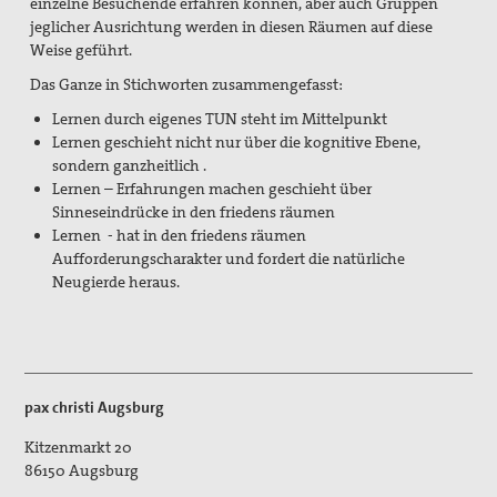
einzelne Besuchende erfahren können, aber auch Gruppen
jeglicher Ausrichtung werden in diesen Räumen auf diese
Erklärungen
Weise geführt.
Das Ganze in Stichworten zusammengefasst:
Lobbyarbeit
Lernen durch eigenes TUN steht im Mittelpunkt
Spiritualität
Lernen geschieht nicht nur über die kognitive Ebene,
sondern ganzheitlich .
Quartalgottesdienst mit pax christi
Lernen – Erfahrungen machen geschieht über
Sinneseindrücke in den friedens räumen
Ulrichsfriedensgottesdienst
Lernen - hat in den friedens räumen
Aufforderungscharakter und fordert die natürliche
Friedensgebete
Neugierde heraus.
Max Josef Metzger-Gedenken
Texte und Gebete
Presse
pax christi Augsburg
Kitzenmarkt 20
Presseberichte
86150
Augsburg
Pressemitteilungen