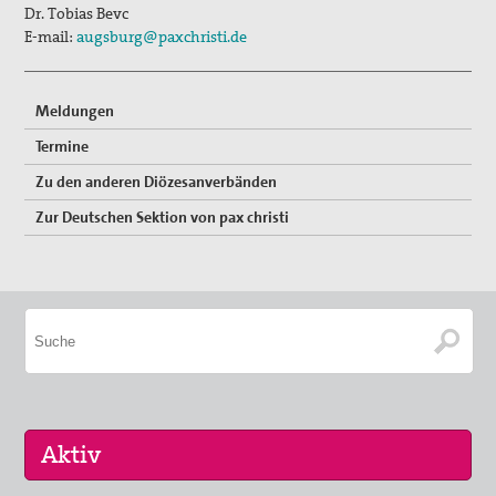
Dr. Tobias Bevc
E-mail:
augsburg@paxchristi.de
Vernetzung
Mitglied werden
Meldungen
Spenden
Termine
Gewissensberatung zu Fragen im Kontext des neuen
Zu den anderen Diözesanverbänden
Wehrdienstes, KDV-Beratung
Zur Deutschen Sektion von pax christi
Suche