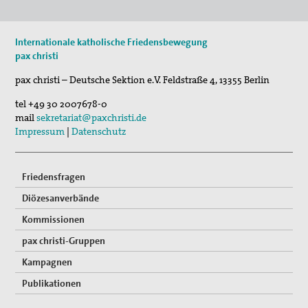
16. Sep 2026
Internationale katholische Friedensbewegung
„Menschen der Gewaltfreiheit – erinnert in Ze…
pax christi
17. Sep 2026
pax christi – Deutsche Sektion e.V.
Feldstraße 4
,
13355
Berlin
Roter Faden Frieden-Generationsübergreifende …
tel
+49 30 2007678-0
mail
sekretariat@paxchristi.de
Impressum
|
Datenschutz
Friedensfragen
Diözesanverbände
Kommissionen
pax christi-Gruppen
Kampagnen
Publikationen