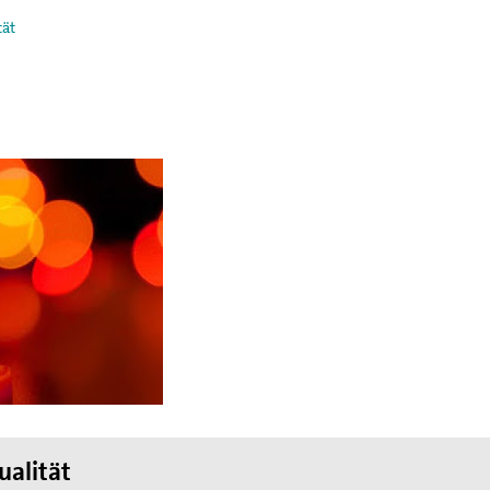
tät
egung in der
ktion und arbeitet in
ischen Konzils.
lied des weltweiten
de des II. Weltkrieges,
en
hnung die Hand
ualität