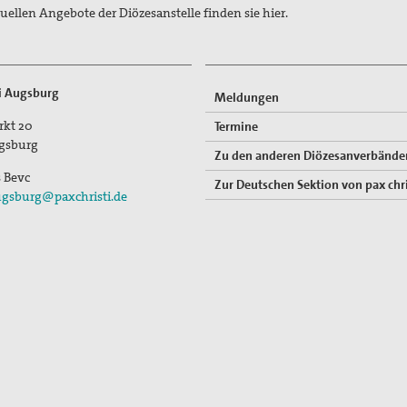
tuellen Angebote der Diözesanstelle finden sie hier.
ti Augsburg
Meldungen
rkt 20
Termine
gsburg
Zu den anderen Diözesanverbände
s Bevc
Zur Deutschen Sektion von pax chri
gsburg@paxchristi.de