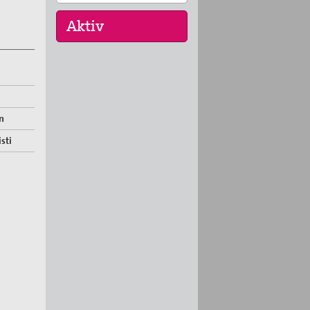
16. Sep 2026
„Menschen der
Gewaltfreiheit –
n
erinnert in Ze…
sti
17. Sep 2026
Roter Faden Frieden-
Generationsübergreifende
…