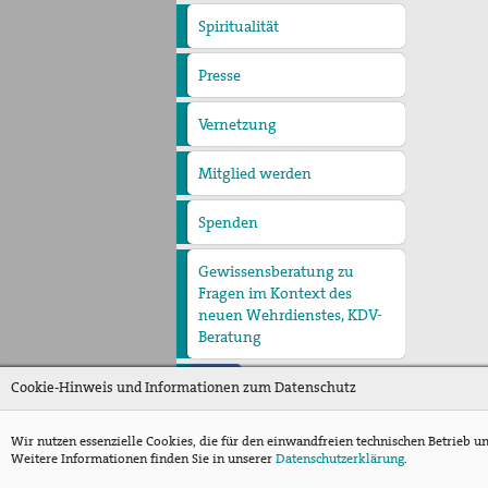
Spiritualität
Quartalgottesdienst mit
pax christi
Ulrichsfriedensgottesdienst
Friedensgebete
Max Josef Metzger-
Presse
Presseberichte
Pressemitteilungen
Gedenken
Texte und Gebete
Vernetzung
Mitglied werden
Spenden
Gewissensberatung zu
Fragen im Kontext des
neuen Wehrdienstes, KDV-
Beratung
Cookie-Hinweis und Informationen zum Datenschutz
Wir nutzen essenzielle Cookies, die für den einwandfreien technischen Betrieb u
Weitere Informationen finden Sie in unserer
Datenschutzerklärung
.