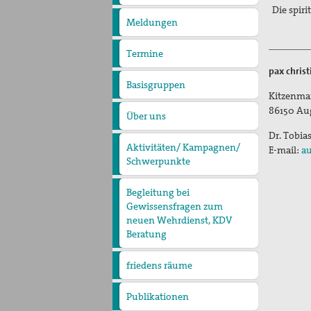
pax
Die spiri
christi
Meldungen
Termine
pax chris
Basisgruppen
Kitzenma
86150
Au
Über uns
Präambel
Kurzvorstellung
Vorstand
Geschäftsstelle
Kontakt
Dr. Tobia
Aktivitäten/ Kampagnen/
E-mail:
au
Schwerpunkte
Aktion Aufschrei
Den Staat Palästina
anerkennen!
Christlich-muslimischer
Begleitung bei
Dialog
Gewissensfragen zum
neuen Wehrdienst, KDV
Beratung
friedens räume
Leitungsteam
Ehrenamtliche
Pädagogisches Konzept
Publikationen
Blickpunkt
Erklärungen
Lobbyarbeit