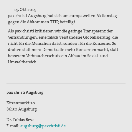
Aktivitäten/ Kampagnen/ Schwerpunkte
14. Okt 2014
pax christi Augsburg hat sich am europaweiten Aktionstag
Aktion Aufschrei
gegen die Abkommen TTIP, beteiligt.
Den Staat Palästina anerkennen!
Als pax christi kritisieren wir die geringe Transparenz der
Verhandlungen, eine falsch verstandene Globalisierung, die
Christlich-muslimischer Dialog
nicht für die Menschen da ist, sondern für die Konzerne. So
drohen statt mehr Demokratie mehr Konzernenmacht, statt
Begleitung bei Gewissensfragen zum neuen Wehrdienst,
besserem Verbraucherschutz ein Abbau im Sozial- und
KDV Beratung
Umweltbereich.
friedens räume
Leitungsteam
pax christi Augsburg
Ehrenamtliche
Kitzenmarkt 20
Pädagogisches Konzept
86150
Augsburg
Publikationen
Dr. Tobias Bevc
E-mail:
augsburg@paxchristi.de
Blickpunkt