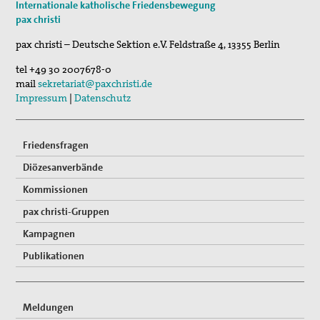
Internationale katholische Friedensbewegung
„Menschen der Gewaltfreiheit – erinnert in Ze…
pax christi
Vernetzung
17. Sep 2026
pax christi – Deutsche Sektion e.V.
Feldstraße 4
,
13355
Berlin
Roter Faden Frieden-Generationsübergreifende …
Mitglied werden
tel
+49 30 2007678-0
mail
sekretariat@paxchristi.de
Spenden
Impressum
|
Datenschutz
Gewissensberatung zu Fragen im Kontext des neuen
Wehrdienstes, KDV-Beratung
Friedensfragen
Suche
Diözesanverbände
Kommissionen
pax christi-Gruppen
Kampagnen
Publikationen
Meldungen