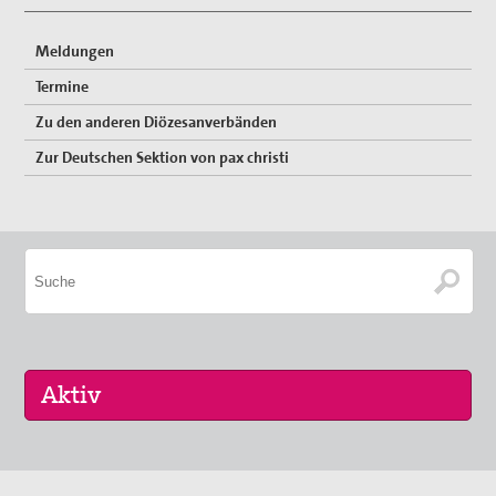
Erklärungen
Meldungen
Lobbyarbeit
Termine
Zu den anderen Diözesanverbänden
Spiritualität
Zur Deutschen Sektion von pax christi
Quartalgottesdienst mit pax christi
Ulrichsfriedensgottesdienst
Friedensgebete
Max Josef Metzger-Gedenken
Texte und Gebete
Presse
Presseberichte
16. Sep 2026
Pressemitteilungen